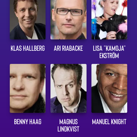
KLAS HALLBERG
ARI RIABACKE
LISA ”KAMOJA”
EKSTRÖM
BENNY HAAG
MAGNUS
MANUEL KNIGHT
LINDKVIST