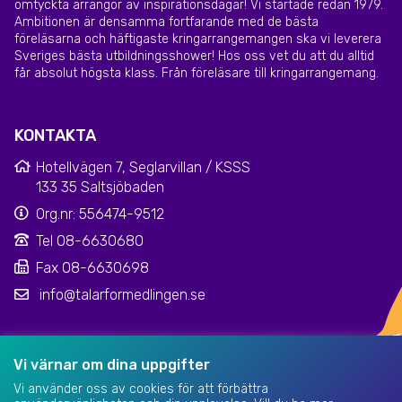
omtyckta arrangör av inspirationsdagar! Vi startade redan 1979.
Ambitionen är densamma fortfarande med de bästa
föreläsarna och häftigaste kringarrangemangen ska vi leverera
Sveriges bästa utbildningsshower! Hos oss vet du att du alltid
får absolut högsta klass. Från föreläsare till kringarrangemang.
KONTAKTA
Hotellvägen 7, Seglarvillan / KSSS
133 35 Saltsjöbaden
Org.nr: 556474-9512
Tel 08-6630680
Fax 08-6630698
info@talarformedlingen.se
Klarna kundsupport
|
Dataskyddsinformation
Vi värnar om dina uppgifter
Vi använder oss av cookies för att förbättra