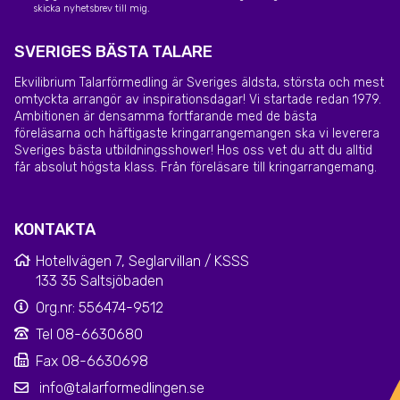
skicka nyhetsbrev till mig.
SVERIGES BÄSTA TALARE
Ekvilibrium Talarförmedling är Sveriges äldsta, största och mest
omtyckta arrangör av inspirationsdagar! Vi startade redan 1979.
Ambitionen är densamma fortfarande med de bästa
föreläsarna och häftigaste kringarrangemangen ska vi leverera
Sveriges bästa utbildningsshower! Hos oss vet du att du alltid
får absolut högsta klass. Från föreläsare till kringarrangemang.
KONTAKTA
Hotellvägen 7, Seglarvillan / KSSS
133 35 Saltsjöbaden
Org.nr: 556474-9512
Tel 08-6630680
Fax 08-6630698
info@talarformedlingen.se