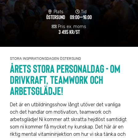
Plats
Tid
ÖSTERSUND
09:00–16:00
Pris ex. moms
3 495 KR/ST
STORA INSPIRATIONSDAGEN ÖSTERSUND
ÅRETS STORA PERSONALDAG - OM
DRIVKRAFT, TEAMWORK OCH
ARBETSGLÄDJE!
Det är en utbildningsshow långt utöver det vanliga
och det handlar om motivation, teamwork och
arbetsglädje! Ni kommer att skratta hejdlöst samtidigt
som ni kommer få mycket ny kunskap. Det här är en
riktig mental vitamininjektion om hur vi ska tänka och