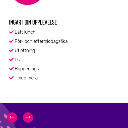
INGÅR I DIN UPPLEVELSE
Lätt lunch
För- och eftermiddagsfika
Utlottning
DJ
Happenings
…med mera!