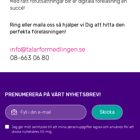
Med rätt förutsättningar blir er digitala föreläsning en
succé!
Ring eller maila oss så hjälper vi Dig att hitta den
perfekta föreläsningen!
info@talarformedlingen.se
08-663 06 80
PRENUMERERA PÅ VÅRT NYHETSBREV!
Jag ger mitt samtycke till att mina personuppgifter lagras och används för att
skicka nyhetsbrev till mig.