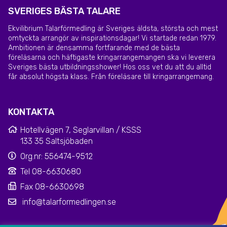
SVERIGES BÄSTA TALARE
Ekvilibrium Talarförmedling är Sveriges äldsta, största och mest
omtyckta arrangör av inspirationsdagar! Vi startade redan 1979.
Ambitionen är densamma fortfarande med de bästa
föreläsarna och häftigaste kringarrangemangen ska vi leverera
Sveriges bästa utbildningsshower! Hos oss vet du att du alltid
får absolut högsta klass. Från föreläsare till kringarrangemang.
KONTAKTA
Hotellvägen 7, Seglarvillan / KSSS
133 35 Saltsjöbaden
Org.nr: 556474-9512
Tel 08-6630680
Fax 08-6630698
info@talarformedlingen.se