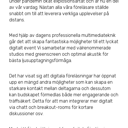
under pandemin ökat explosionsartat och är nu en del
av vår vardag. Nästan alla våra föreläsare ställde
snabbt om till att leverera verkliga upplevelser på
distans.
Med hjälp av dagens professionella multimediateknik
går det att skapa fantastiska möjligheter till ett lyckat
digitalt event Vi samarbetar med välrenommerade
studios med greenscreen och optimal akustik för
bästa ljusupptagningsförmåga.
Det har visat sig att digitala föreläsningar har öppnat
upp en mängd andra möjligheter som kan skapa en
starkare kontakt mellan deltagarna och dessutom
kan budskapet förmedlas både mer engagerande och
träffsäkert. Detta för att man integrerar mer digitalt
via chatt och breakout-rooms för kortare
diskussioner osv.