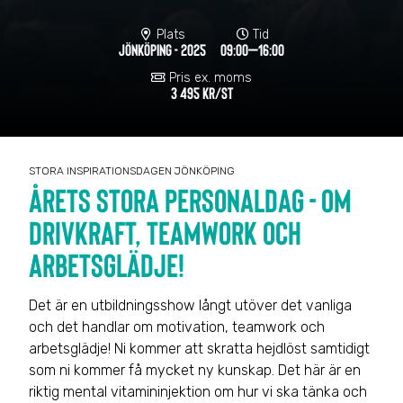
Plats
Tid
JÖNKÖPING - 2025
09:00–16:00
Pris ex. moms
3 495 KR/ST
STORA INSPIRATIONSDAGEN JÖNKÖPING
ÅRETS STORA PERSONALDAG - OM
DRIVKRAFT, TEAMWORK OCH
ARBETSGLÄDJE!
Det är en utbildningsshow långt utöver det vanliga
och det handlar om motivation, teamwork och
arbetsglädje! Ni kommer att skratta hejdlöst samtidigt
som ni kommer få mycket ny kunskap. Det här är en
riktig mental vitamininjektion om hur vi ska tänka och