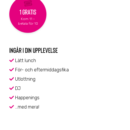
1 Gratis
Kom 11 -
betala för 10
INGÅR I DIN UPPLEVELSE
Lätt lunch
För- och eftermiddagsfika
Utlottning
DJ
Happenings
…med mera!