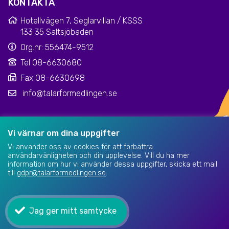
KONTAKTA
Hotellvägen 7, Seglarvillan / KSSS
133 35 Saltsjöbaden
Org.nr: 556474-9512
Tel 08-6630680
Fax 08-6630698
info@talarformedlingen.se
Klarna kundsupport
|
Dataskyddsinformation
Vi värnar om dina uppgifter
Vi använder oss av cookies för att förbättra
användarvänligheten och din upplevelse. Vill du ha mer
information om hur vi använder dessa uppgifter, skicka ett mail
till
gdpr@talarformedlingen.se
.
Jag ger mitt samtycke