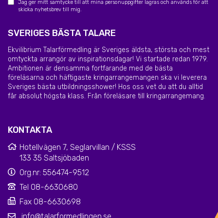
Jag ger mitt samtycke till att mina personuppgifter lagras och används för att
skicka nyhetsbrev till mig.
SVERIGES BÄSTA TALARE
Ekvilibrium Talarförmedling är Sveriges äldsta, största och mest
omtyckta arrangör av inspirationsdagar! Vi startade redan 1979.
Ambitionen är densamma fortfarande med de bästa
föreläsarna och häftigaste kringarrangemangen ska vi leverera
Sveriges bästa utbildningsshower! Hos oss vet du att du alltid
får absolut högsta klass. Från föreläsare till kringarrangemang.
KONTAKTA
Hotellvägen 7, Seglarvillan / KSSS
133 35 Saltsjöbaden
Org.nr: 556474-9512
Tel 08-6630680
Fax 08-6630698
info@talarformedlingen.se