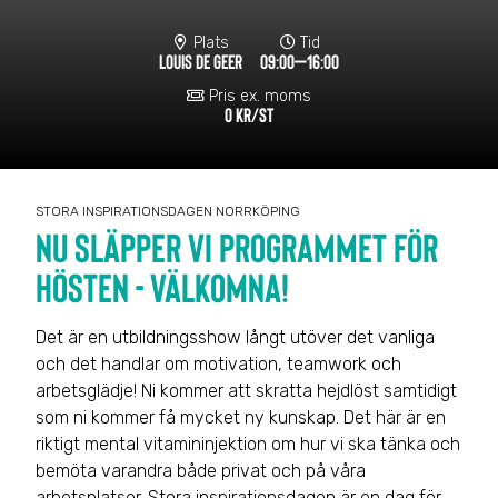
Plats
Tid
LOUIS DE GEER
09:00–16:00
Pris ex. moms
0 KR/ST
STORA INSPIRATIONSDAGEN NORRKÖPING
NU SLÄPPER VI PROGRAMMET FÖR
HÖSTEN - VÄLKOMNA!
Det är en utbildningsshow långt utöver det vanliga
och det handlar om motivation, teamwork och
arbetsglädje! Ni kommer att skratta hejdlöst samtidigt
som ni kommer få mycket ny kunskap. Det här är en
riktigt mental vitamininjektion om hur vi ska tänka och
bemöta varandra både privat och på våra
arbetsplatser. Stora inspirationsdagen är en dag för