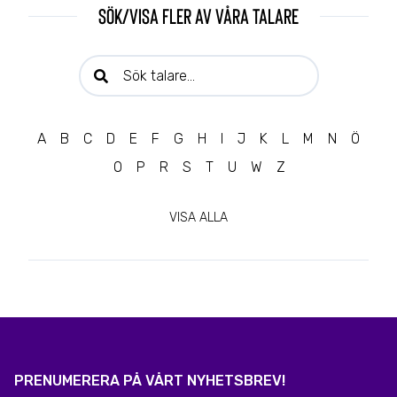
Sök/visa fler av våra talare
Sök talare:
A
B
C
D
E
F
G
H
I
J
K
L
M
N
Ö
O
P
R
S
T
U
W
Z
VISA ALLA
PRENUMERERA PÅ VÅRT NYHETSBREV!