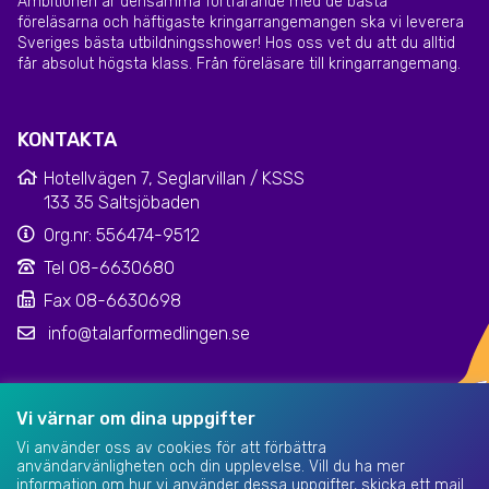
Ambitionen är densamma fortfarande med de bästa
föreläsarna och häftigaste kringarrangemangen ska vi leverera
Sveriges bästa utbildningsshower! Hos oss vet du att du alltid
får absolut högsta klass. Från föreläsare till kringarrangemang.
KONTAKTA
Hotellvägen 7, Seglarvillan / KSSS
133 35 Saltsjöbaden
Org.nr: 556474-9512
Tel 08-6630680
Fax 08-6630698
info@talarformedlingen.se
Klarna kundsupport
|
Dataskyddsinformation
Vi värnar om dina uppgifter
Vi använder oss av cookies för att förbättra
användarvänligheten och din upplevelse. Vill du ha mer
information om hur vi använder dessa uppgifter, skicka ett mail