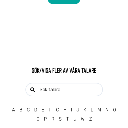
Sök/visa fler av våra talare
Sök talare:
A
B
C
D
E
F
G
H
I
J
K
L
M
N
Ö
O
P
R
S
T
U
W
Z