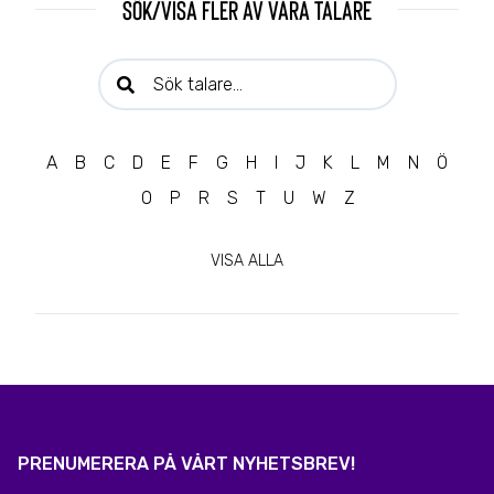
Sök/visa fler av våra talare
Sök talare:
A
B
C
D
E
F
G
H
I
J
K
L
M
N
Ö
O
P
R
S
T
U
W
Z
VISA ALLA
PRENUMERERA PÅ VÅRT NYHETSBREV!