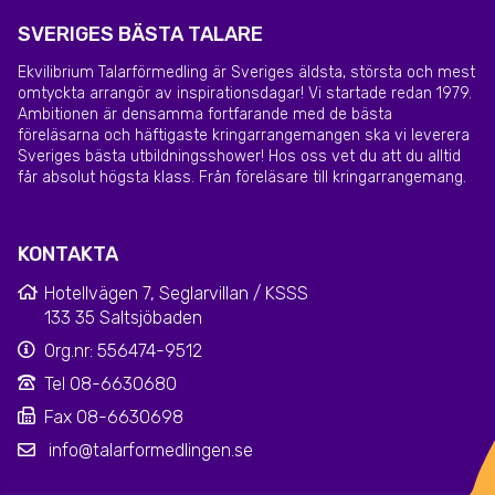
SVERIGES BÄSTA TALARE
Ekvilibrium Talarförmedling är Sveriges äldsta, största och mest
omtyckta arrangör av inspirationsdagar! Vi startade redan 1979.
Ambitionen är densamma fortfarande med de bästa
föreläsarna och häftigaste kringarrangemangen ska vi leverera
Sveriges bästa utbildningsshower! Hos oss vet du att du alltid
får absolut högsta klass. Från föreläsare till kringarrangemang.
KONTAKTA
Hotellvägen 7, Seglarvillan / KSSS
133 35 Saltsjöbaden
Org.nr: 556474-9512
Tel 08-6630680
Fax 08-6630698
info@talarformedlingen.se