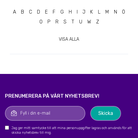
A
B
C
D
E
F
G
H
I
J
K
L
M
N
Ö
O
P
R
S
T
U
W
Z
VISA ALLA
PRENUMERERA PÅ VÅRT NYHETSBREV!
Jag ger mitt samtycke till att mina personuppgifter lagras och används för att
skicka nyhetsbrev till mig.