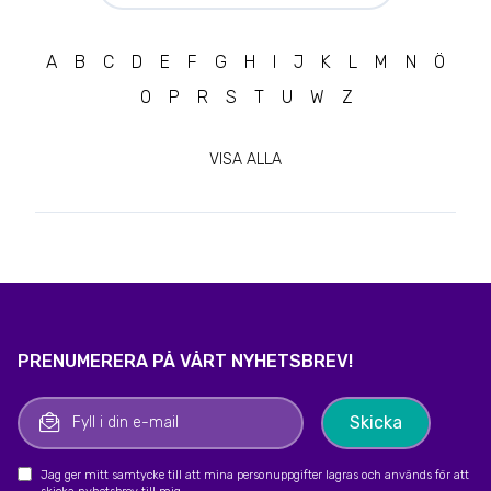
A
B
C
D
E
F
G
H
I
J
K
L
M
N
Ö
O
P
R
S
T
U
W
Z
VISA ALLA
PRENUMERERA PÅ VÅRT NYHETSBREV!
Jag ger mitt samtycke till att mina personuppgifter lagras och används för att