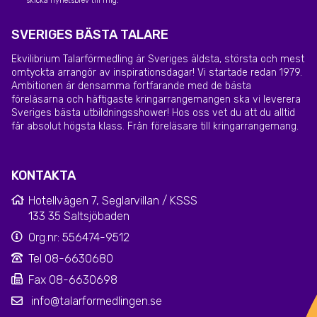
skicka nyhetsbrev till mig.
SVERIGES BÄSTA TALARE
Ekvilibrium Talarförmedling är Sveriges äldsta, största och mest
omtyckta arrangör av inspirationsdagar! Vi startade redan 1979.
Ambitionen är densamma fortfarande med de bästa
föreläsarna och häftigaste kringarrangemangen ska vi leverera
Sveriges bästa utbildningsshower! Hos oss vet du att du alltid
får absolut högsta klass. Från föreläsare till kringarrangemang.
KONTAKTA
Hotellvägen 7, Seglarvillan / KSSS
133 35 Saltsjöbaden
Org.nr: 556474-9512
Tel 08-6630680
Fax 08-6630698
info@talarformedlingen.se