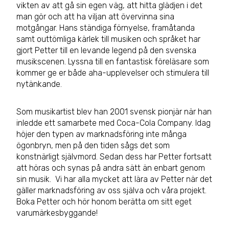
vikten av att gå sin egen väg, att hitta glädjen i det
man gör och att ha viljan att övervinna sina
motgångar. Hans ständiga förnyelse, framåtanda
samt outtömliga kärlek till musiken och språket har
gjort Petter till en levande legend på den svenska
musikscenen. Lyssna till en fantastisk föreläsare som
kommer ge er både aha-upplevelser och stimulera till
nytänkande.
Som musikartist blev han 2001 svensk pionjär när han
inledde ett samarbete med Coca-Cola Company. Idag
höjer den typen av marknadsföring inte många
ögonbryn, men på den tiden sågs det som
konstnärligt självmord. Sedan dess har Petter fortsatt
att höras och synas på andra sätt än enbart genom
sin musik. Vi har alla mycket att lära av Petter när det
gäller marknadsföring av oss själva och våra projekt.
Boka Petter och hör honom berätta om sitt eget
varumärkesbyggande!