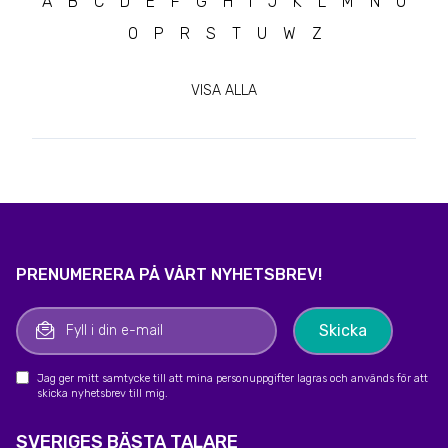
A
B
C
D
E
F
G
H
I
J
K
L
M
N
Ö
O
P
R
S
T
U
W
Z
VISA ALLA
PRENUMERERA PÅ VÅRT NYHETSBREV!
Jag ger mitt samtycke till att mina personuppgifter lagras och används för att
skicka nyhetsbrev till mig.
SVERIGES BÄSTA TALARE