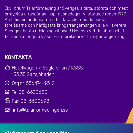
Ekvilibrium Talarförmedling är Sveriges äldsta, största och mest
omtyckta arrangör av inspirationsdagar! Vi startade redan 1979.
Ambitionen är densamma fortfarande med de bästa
föreläsarna och häftigaste kringarrangemangen ska vi leverera
Sveriges bästa utbildningsshower! Hos oss vet du att du alltid
får absolut högsta klass. Från föreläsare till kringarrangemang.
KONTAKTA
Hotellvägen 7, Seglarvillan / KSSS
133 35 Saltsjöbaden
Org.nr: 556474-9512
Tel 08-6630680
Fax 08-6630698
info@talarformedlingen.se
Klarna kundsupport
|
Dataskyddsinformation