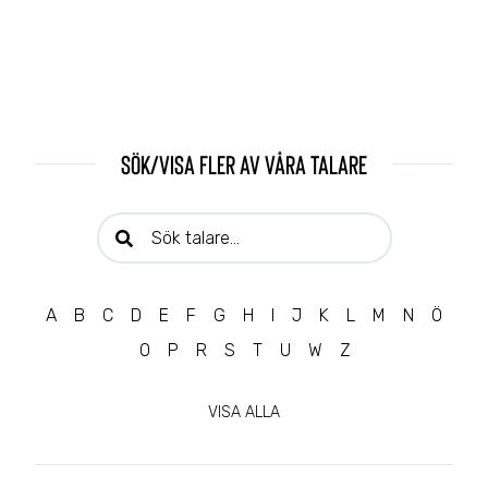
Sök/visa fler av våra talare
Sök talare:
A
B
C
D
E
F
G
H
I
J
K
L
M
N
Ö
O
P
R
S
T
U
W
Z
VISA ALLA