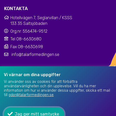
KONTAKTA
Hotellvägen 7, Seglarvillan / KSSS
133 35 Saltsjöbaden
Org.nr: 556474-9512
Tel 08-6630680
Fax 08-6630698
info@talarformedlingen.se
Klarna kundsupport
|
Dataskyddsinformation
Vi värnar om dina uppgifter
Vi använder oss av cookies för att förbättra
användarvänligheten och din upplevelse. Vill du ha mer
information om hur vi använder dessa uppgifter, skicka ett mail
till
gdpr@talarformedlingen.se
.
Jag ger mitt samtycke