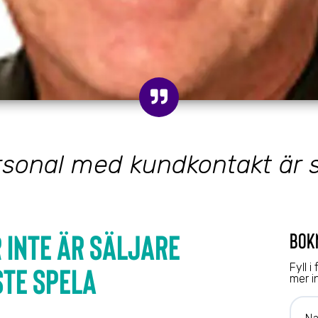
rsonal med kundkontakt är s
r inte är säljare
bok
ste spela
Fyll i
mer i
Nam