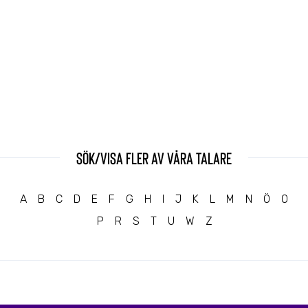
Sök/visa fler av våra talare
A
B
C
D
E
F
G
H
I
J
K
L
M
N
Ö
O
P
R
S
T
U
W
Z