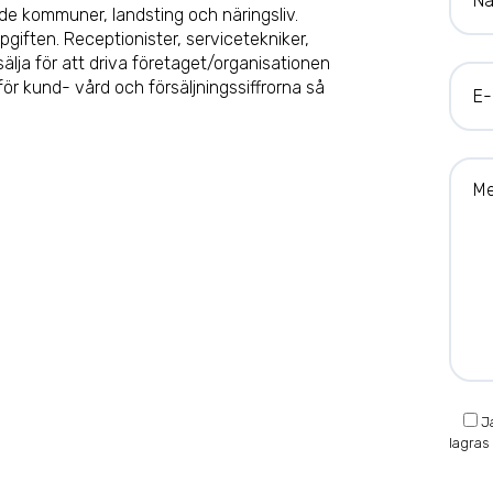
åde kommuner, landsting och näringsliv.
pgiften. Receptionister, servicetekniker,
älja för att driva företaget/organisationen
E-mai
 för kund- vård och försäljningssiffrorna så
Medd
Ja
lagras