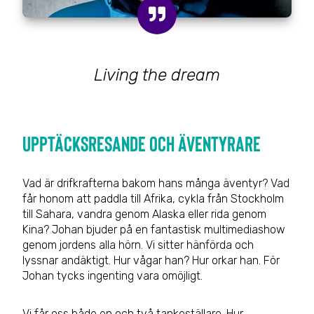
Living the dream
Upptäcksresande och äventyrare
Vad är drifkrafterna bakom hans många äventyr? Vad
får honom att paddla till Afrika, cykla från Stockholm
till Sahara, vandra genom Alaska eller rida genom
Kina? Johan bjuder på en fantastisk multimediashow
genom jordens alla hörn. Vi sitter hänförda och
lyssnar andäktigt. Hur vågar han? Hur orkar han. För
Johan tycks ingenting vara omöjligt.
Vi får oss både en och två tankeställare. Hur