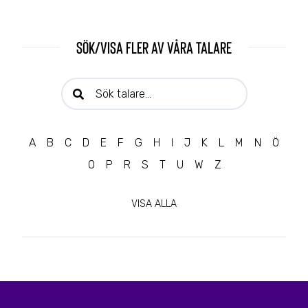
Sök/visa fler av våra talare
Sök talare:
A
B
C
D
E
F
G
H
I
J
K
L
M
N
Ö
O
P
R
S
T
U
W
Z
VISA ALLA