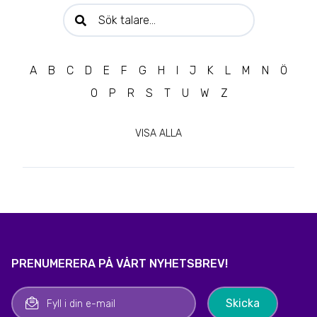
Sök talare:
A
B
C
D
E
F
G
H
I
J
K
L
M
N
Ö
O
P
R
S
T
U
W
Z
VISA ALLA
PRENUMERERA PÅ VÅRT NYHETSBREV!