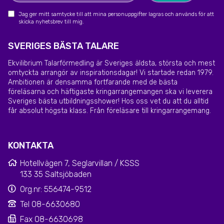
Jag ger mitt samtycke till att mina personuppgifter lagras och används för att
skicka nyhetsbrev till mig.
SVERIGES BÄSTA TALARE
Ekvilibrium Talarförmedling är Sveriges äldsta, största och mest
omtyckta arrangör av inspirationsdagar! Vi startade redan 1979.
Ambitionen är densamma fortfarande med de bästa
föreläsarna och häftigaste kringarrangemangen ska vi leverera
Sveriges bästa utbildningsshower! Hos oss vet du att du alltid
får absolut högsta klass. Från föreläsare till kringarrangemang.
KONTAKTA
Hotellvägen 7, Seglarvillan / KSSS
133 35 Saltsjöbaden
Org.nr: 556474-9512
Tel 08-6630680
Fax 08-6630698