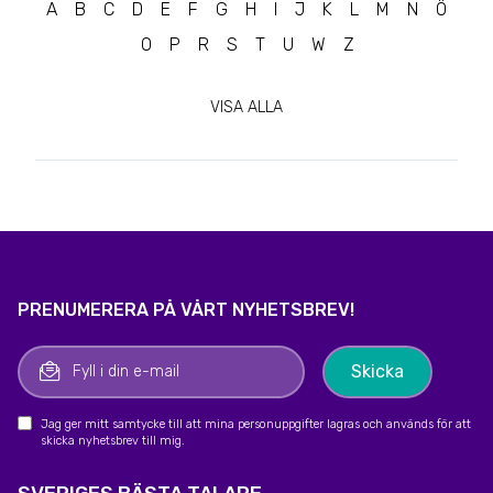
A
B
C
D
E
F
G
H
I
J
K
L
M
N
Ö
O
P
R
S
T
U
W
Z
VISA ALLA
PRENUMERERA PÅ VÅRT NYHETSBREV!
Jag ger mitt samtycke till att mina personuppgifter lagras och används för att
skicka nyhetsbrev till mig.