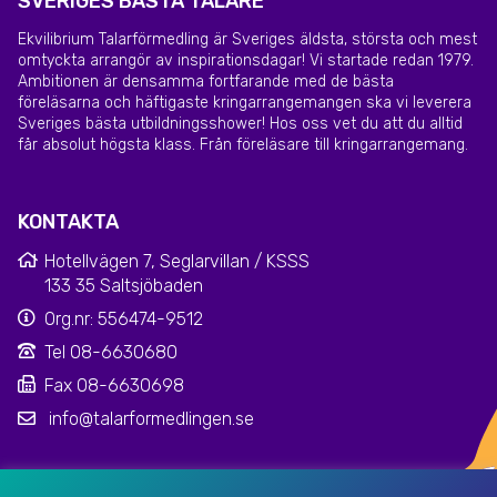
SVERIGES BÄSTA TALARE
Ekvilibrium Talarförmedling är Sveriges äldsta, största och mest
omtyckta arrangör av inspirationsdagar! Vi startade redan 1979.
Ambitionen är densamma fortfarande med de bästa
föreläsarna och häftigaste kringarrangemangen ska vi leverera
Sveriges bästa utbildningsshower! Hos oss vet du att du alltid
får absolut högsta klass. Från föreläsare till kringarrangemang.
KONTAKTA
Hotellvägen 7, Seglarvillan / KSSS
133 35 Saltsjöbaden
Org.nr: 556474-9512
Tel 08-6630680
Fax 08-6630698
info@talarformedlingen.se