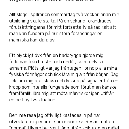
Allt slogs i spillror en sommardag två veckor innan min
utbildning skulle starta. På en sekund förändrades
förutsättningarna för mitt fortsatta liv så radikalt att
man kan fundera på hur stora förändringar en
människa kan klara av.
Ett olyckligt dyk från en badbrygga gjorde mig
förlamad från bröstet och nedåt, samt delvis i
armarna. Plötsligt var jag fråntagen i princip alla mina
fysiska förmågor och fick lära mig allt från början. Jag
fick lära mig äta, skriva och lyssna på signaler från en
kropp som inte alls fungerade som förut men kanske
framförallt, lära mig att möta människor igen utifrån
en helt ny livssituation.
Den inre resa jag ofrivilligt kastades in på har
utvecklat mig enormt som människa. Resan mot en
”normal” tillvaro har varit långt ifrån spikrak men målet