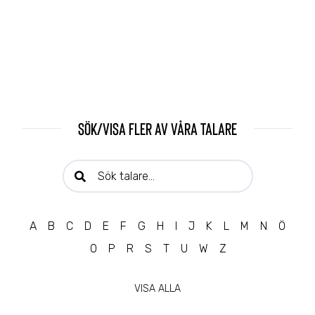
Sök/visa fler av våra talare
Sök talare:
A
B
C
D
E
F
G
H
I
J
K
L
M
N
Ö
O
P
R
S
T
U
W
Z
VISA ALLA