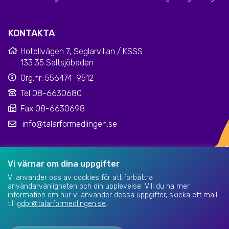
KONTAKTA
Hotellvägen 7, Seglarvillan / KSSS
133 35 Saltsjöbaden
Org.nr: 556474-9512
Tel 08-6630680
Fax 08-6630698
info@talarformedlingen.se
Klarna kundsupport
|
Dataskyddsinformation
Vi värnar om dina uppgifter
Vi använder oss av cookies för att förbättra
användarvänligheten och din upplevelse. Vill du ha mer
information om hur vi använder dessa uppgifter, skicka ett mail
till
gdpr@talarformedlingen.se
.