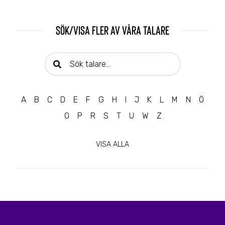
Sök/visa fler av våra talare
Sök talare:
A
B
C
D
E
F
G
H
I
J
K
L
M
N
Ö
O
P
R
S
T
U
W
Z
VISA ALLA